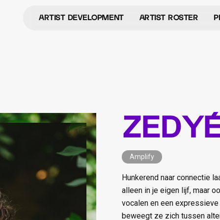
Artist development
Artist roster
P
Artist Development
Artist Roster
P
Zedy
Amplify
Hunkerend naar connectie laa
alleen in je eigen lijf, maar
vocalen en een expressieve 
beweegt ze zich tussen alter