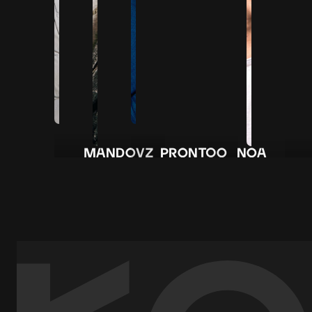
MandoVZ
Prontoo
NOA
Rap/Hiphop
NAOMI
Skinny
Amazone
DAVI
R&B/Pop/Neo-
R&B/Afro/Soul/House
Hiphop 
soul/Hip-
Jazz/Al
Hop/Afrobeats
Soul/Co
R&B