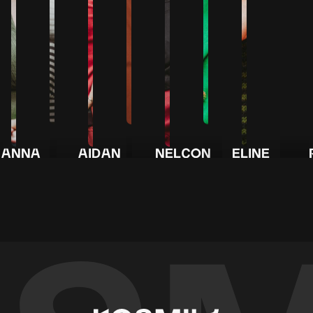
Anna
Aidan
Nelcon
Eline
Spark
Hybride
Grime
Marleen
ES
Luna
Zedyé
Cavolo
Kiik
Pop
Alt-
Verkuijl
influenced
Ludmilla
Alternatieve
Nero
Melancho
pop/Indie
Klassiek
ternative
R&B
pop
Dusty House
Psychedelic
ntemporary
Groove