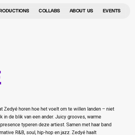
roductions
Collabs
ABOUT US
events
roductions
Collabs
About Us
Events
é
t Zedyé horen hoe het voelt om te willen landen – niet
 ook in de blik van een ander. Juicy grooves, warme
presence typeren deze artiest. Samen met haar band
native R&B, soul, hip-hop en jazz. Zedyé haalt