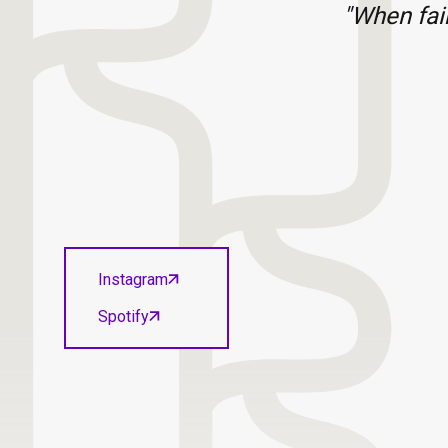
"When fair
Instagram
Spotify