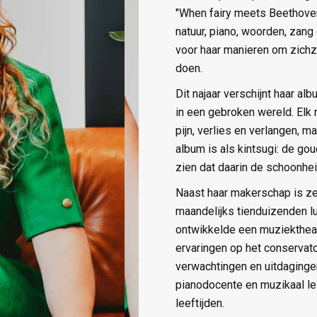
"When fairy meets Beethoven
natuur, piano, woorden, zang 
voor haar manieren om zichze
doen.
Dit najaar verschijnt haar a
in een gebroken wereld. Elk
pijn, verlies en verlangen, m
album is als kintsugi: de goud
zien dat daarin de schoonheid
Naast haar makerschap is ze
maandelijks tienduizenden l
ontwikkelde een muziektheate
ervaringen op het conservat
verwachtingen en uitdaginge
pianodocente en muzikaal le
leeftijden.