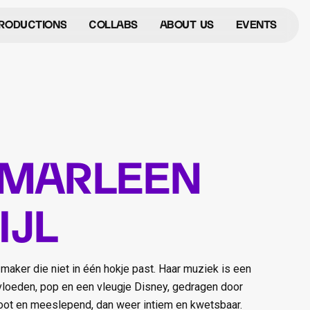
roductions
Collabs
ABOUT US
events
roductions
Collabs
About Us
Events
 Marleen
ijl
 maker die niet in één hokje past. Haar muziek is een
vloeden, pop en een vleugje Disney, gedragen door
oot en meeslepend, dan weer intiem en kwetsbaar.