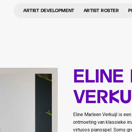
Artist development
Artist roster
P
Artist Development
Artist Roster
P
Eline
Verku
Eline Marleen Verkuijl is een
ontmoeting van klassieke in
virtuoos pianospel. Soms gr