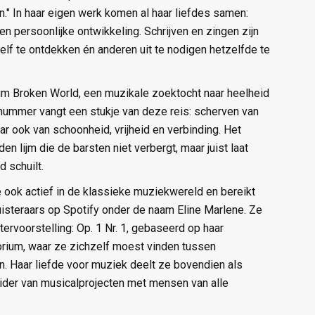
." In haar eigen werk komen al haar liefdes samen:
en persoonlijke ontwikkeling. Schrijven en zingen zijn
lf te ontdekken én anderen uit te nodigen hetzelfde te
lbum Broken World, een muzikale zoektocht naar heelheid
 nummer vangt een stukje van deze reis: scherven van
aar ook van schoonheid, vrijheid en verbinding. Het
en lijm die de barsten niet verbergt, maar juist laat
 schuilt.
 ook actief in de klassieke muziekwereld en bereikt
uisteraars op Spotify onder de naam Eline Marlene. Ze
rvoorstelling: Op. 1 Nr. 1, gebaseerd op haar
orium, waar ze zichzelf moest vinden tussen
n. Haar liefde voor muziek deelt ze bovendien als
ider van musicalprojecten met mensen van alle