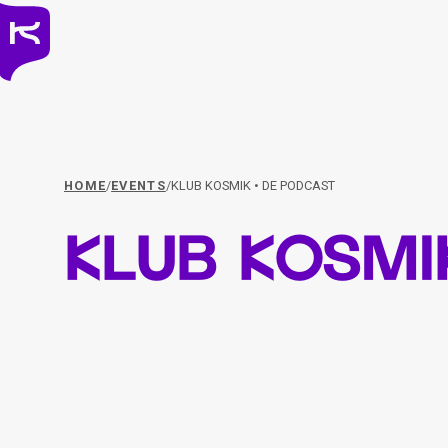
HOME
/
EVENTS
/
KLUB KOSMIK • DE PODCAST
KLUB KOSMI