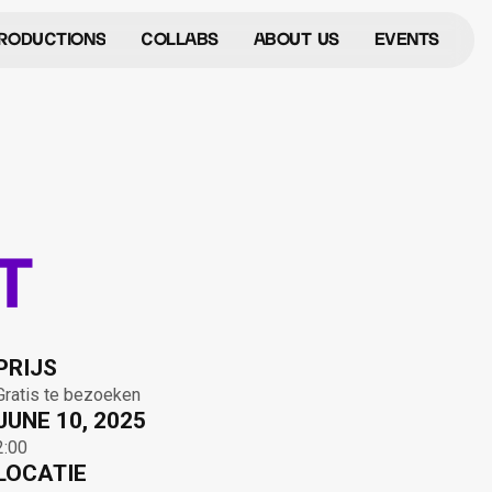
roductions
Collabs
ABOUT US
events
roductions
Collabs
About Us
Events
t
PRIJS
Gratis te bezoeken
JUNE 10, 2025
2:00
LOCATIE