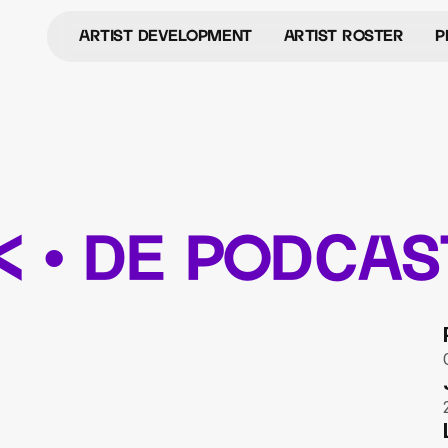
Artist development
Artist roster
P
Artist Development
Artist Roster
P
K • de podcas